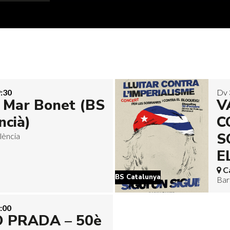
:30
Dv 
l Mar Bonet (BS
V
ncià)
C
S
alència
E
C
BS Catalunya
Bar
:00
 PRADA – 50è