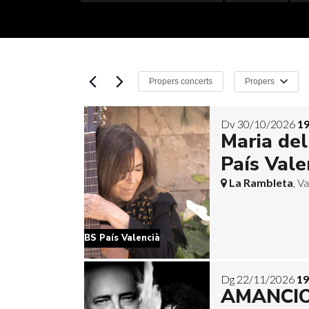
Propers
Propers concerts
Selecciona
una
Dv 30/10/2026
19
data.
Maria de
País Vale
La Rambleta
, V
BS País Valencià
Dg 22/11/2026
19
AMANCIO