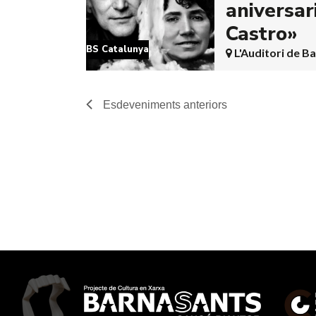
aniversar
Castro»
BS Catalunya
L'Auditori de B
Esdeveniments
anteriors