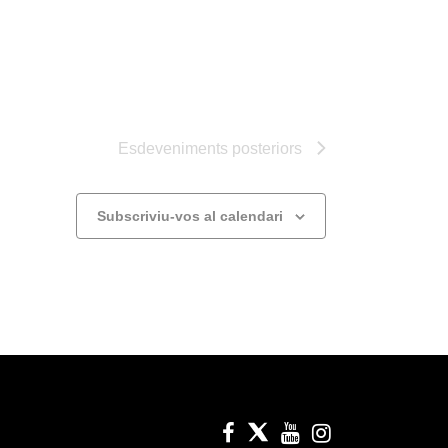
Esdeveniments
posteriors
Subscriviu-vos al calendari