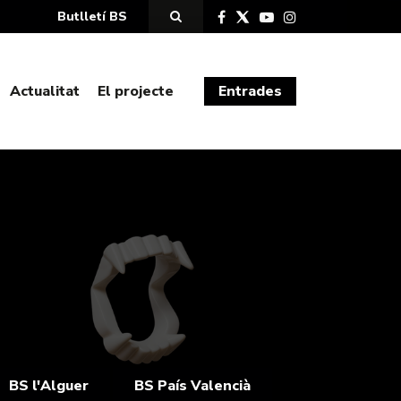
Butlletí BS
Actualitat
El projecte
Entrades
BS l'Alguer
BS País Valencià