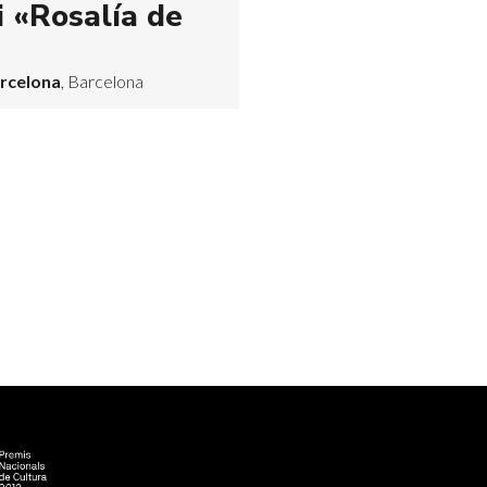
i «Rosalía de
arcelona
, Barcelona