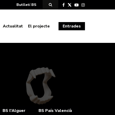
Butlletí BS
Actualitat
El projecte
Entrades
BS l'Alguer
BS País Valencià