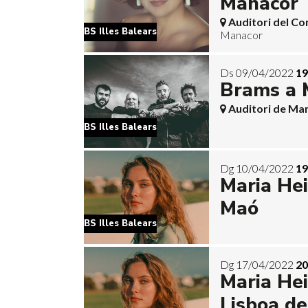
Manacor
Auditori del C
BS Illes Balears
Manacor
Ds 09/04/2022
19
Brams a 
Auditori de Ma
BS Illes Balears
Dg 10/04/2022
19
Maria He
Maó
BS Illes Balears
Dg 17/04/2022
20
Maria Hei
Lisboa d