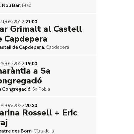
s Nou Bar
, Maó
21/05/2022
21:00
ar Grimalt al Castell
e Capdepera
astell de Capdepera
, Capdepera
29/05/2022
19:00
maràntia a Sa
ongregació
a Congregació
, Sa Pobla
04/06/2022
20:30
arina Rossell + Eric
aj
eatre des Born
, Ciutadella