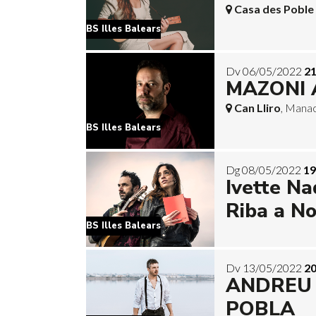
Casa des Poble
BS Illes Balears
Dv 06/05/2022
21
MAZONI
Can Lliro
, Mana
BS Illes Balears
Dg 08/05/2022
19
Ivette Na
Riba a N
BS Illes Balears
Dv 13/05/2022
20
ANDREU 
POBLA