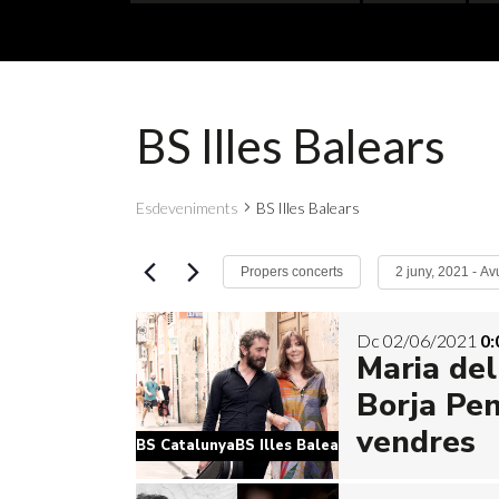
BS Illes Balears
Esdeveniments
BS Illes Balears
2 juny, 2021
 - 
Av
Propers concerts
Selecciona
una
Dc 02/06/2021
0:
data.
Maria del
Borja Pen
vendres
BS CatalunyaBS Illes Balears