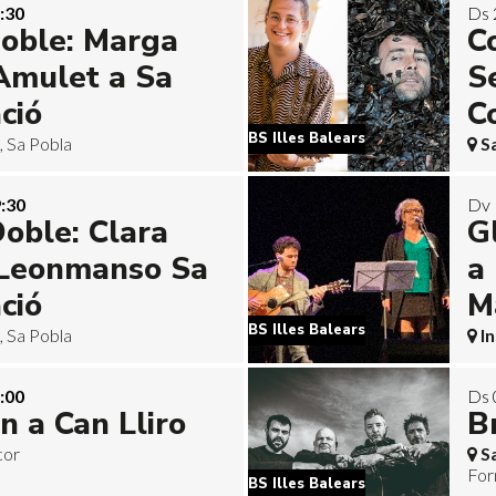
:30
Ds 
doble: Marga
C
Amulet a Sa
S
ció
C
BS Illes Balears
, Sa Pobla
S
:30
Dv 
oble: Clara
Gl
i Leonmanso Sa
a 
ció
M
BS Illes Balears
, Sa Pobla
I
:00
Ds 
n a Can Lliro
B
cor
S
For
BS Illes Balears