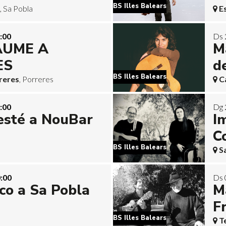
BS Illes Balears
, Sa Pobla
E
:00
Ds 
AUME A
M
ES
d
BS Illes Balears
reres
, Porreres
C
:00
Dg 
esté a NouBar
I
C
BS Illes Balears
S
:00
Ds 
ico a Sa Pobla
M
Fr
BS Illes Balears
T