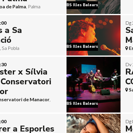
BS Illes Balears
oa de Palma
, Palma
:00
Dg 
s a Sa
S
ció
M
BS Illes Balears
, Sa Pobla
E
:30
Dv 
ster x Sílvia
R
 Conservatori
C
or
S
onservatori de Manacor
,
BS Illes Balears
:00
Dg 
er a Esporles
M