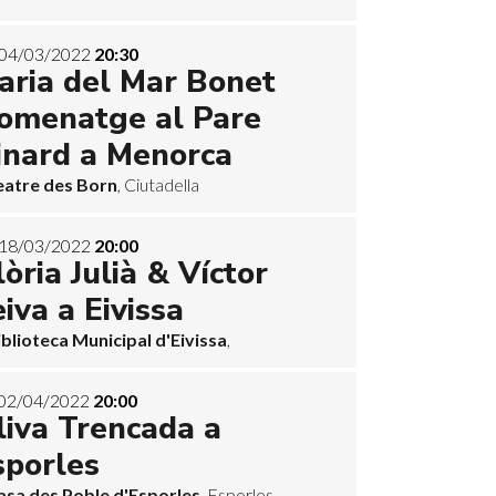
04/03/2022
20:30
aria del Mar Bonet
omenatge al Pare
inard a Menorca
eatre des Born
, Ciutadella
18/03/2022
20:00
òria Julià & Víctor
iva a Eivissa
iblioteca Municipal d'Eivissa
,
02/04/2022
20:00
liva Trencada a
sporles
asa des Poble d'Esporles
, Esporles