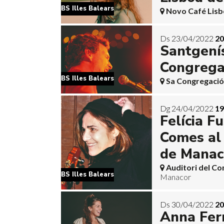
BS Illes Balears
Novo Café Lisb
Ds 23/04/2022
20
Santgení
Congrega
BS Illes Balears
Sa Congregació
Dg 24/04/2022
19
Felícia Fu
Comes al
de Manac
Auditori del C
BS Illes Balears
Manacor
Ds 30/04/2022
20
Anna Ferr