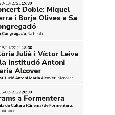
23/10/2021
19:30
oncert Doble: Miquel
erra i Borja Olives a Sa
ongregació
a Congregació
, Sa Pobla
19/11/2021
18:30
òria Julià i Víctor Leiva
la Institució Antoni
aria Alcover
nstitució Antoni Maria Alcover
, Manacor
05/02/2022
20:30
rams a Formentera
ala de Cultura (Cinema) de Formentera
,
mentera