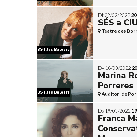
Dt 22/02/2022
20
SÉS a C
Teatre des Bor
BS Illes Balears
Dv 18/03/2022
20
Marina Ro
Porreres
BS Illes Balears
Auditori de Por
Ds 19/03/2022
19
Franca M
Conservat