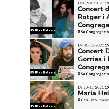
Ds 09/10/2021
19
Concert 
Rotger i 
Congrega
BS Illes Balears
Sa Congregació
Dv 05/11/2021
19
Concert D
Gorrias 
Congrega
BS Illes Balears
Sa Congregació
Ds 20/11/2021
19
Maria Hei
Can Lliro
, Mana
BS Illes Balears