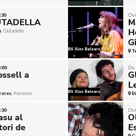
:30
Dv 
IUTADELLA
M
H
n
, Ciutadella
G
BS Illes Balears
T
:00
Dv 
ssell a
Gl
Le
BS Illes Balears
reres
, Porreres
B
:30
Ds 
asu al
O
ori de
E
C