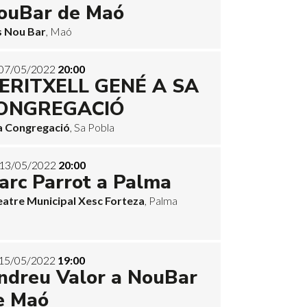
ouBar de Maó
s Nou Bar
, Maó
07/05/2022
20:00
ERITXELL GENÉ A SA
ONGREGACIÓ
a Congregació
, Sa Pobla
13/05/2022
20:00
arc Parrot a Palma
eatre Municipal Xesc Forteza
, Palma
15/05/2022
19:00
ndreu Valor a NouBar
e Maó