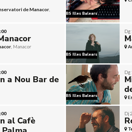
onservatori de Manacor
,
BS Illes Balears
:00
Dg 
Manacor
M
nacor
, Manacor
A
BS Illes Balears
:00
Dg 
in a Nou Bar de
M
d
BS Illes Balears
E
:00
Dj 
n al Cafè
R
e Palma
T