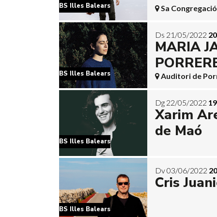
BS Illes Balears
Sa Congregació
Ds 21/05/2022
20
MARIA J
PORRER
BS Illes Balears
Auditori de Por
Dg 22/05/2022
19
Xarim Ar
de Maó
BS Illes Balears
Dv 03/06/2022
20
Cris Juan
BS Illes Balears