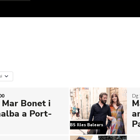
ui
00
Dg 
 Mar Bonet i
M
alba a Port-
a
P
BS Illes Balears