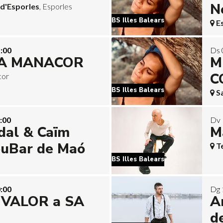
N
 d'Esporles
, Esporles
BS Illes Balears
E
:00
Ds 
 A MANACOR
M
C
cor
BS Illes Balears
S
:00
Dv 
dal & Caïm
M
ouBar de Maó
T
BS Illes Balears
:00
Dg 
VALOR a SA
A
d