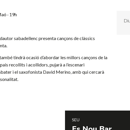
aó · 19h
Di
andautor sabadellenc presenta cançons de clàssics
nta.
 també tindrà ocasió d’abordar les millors cançons de la
ais recollits i acollidors, pujarà a l’escenari
bater i el saxofonista David Merino, amb qui cercarà
sonalitat.
SEU
Es Nou Bar