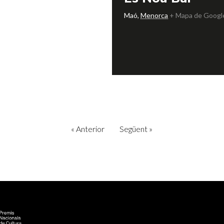
Maó
,
Menorca
+ Mapa de Googl
«
Anterior
Següent
»