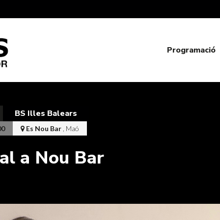
Programació
BS Illes Balears
00
Es Nou Bar
, Maó
dal a Nou Bar