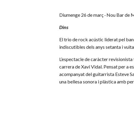
Diumenge 26 de març · Nou Bar de M
Dins
El trio de rock acústic liderat pel b
indiscutibles dels anys setanta i vuita
L’espectacle de caràcter revisionista
carrera de Xavi Vidal. Pensat per a esp
acompanyat del guitarrista Esteve Sa
una bellesa sonora i plàstica amb per