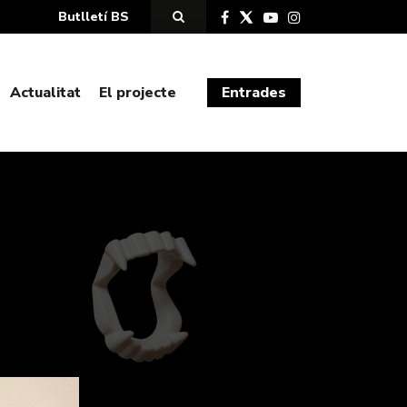
Butlletí BS
Actualitat
El projecte
Entrades