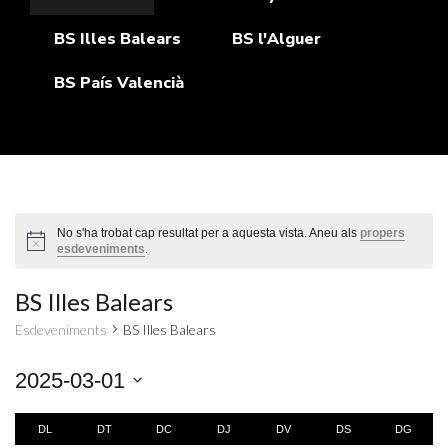
BS Illes Balears
BS l'Alguer
BS País Valencià
No s'ha trobat cap resultat per a aquesta vista. Aneu als
propers
esdeveniments
.
BS Illes Balears
Esdeveniments
BS Illes Balears
2025-03-01
Selecciona
Calendari
una
DL
DT
DC
DJ
DV
DS
DG