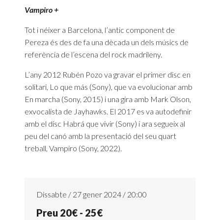
Vampiro +
Tot i néixer a Barcelona, l’antic component de
Pereza és des de fa una dècada un dels músics de
referència de l’escena del rock madrileny.
L’any 2012 Rubén Pozo va gravar el primer disc en
solitari, Lo que más (Sony), que va evolucionar amb
En marcha (Sony, 2015) i una gira amb Mark Olson,
exvocalista de Jayhawks. El 2017 es va autodefinir
amb el disc Habrá que vivir (Sony) i ara segueix al
peu del canó amb la presentació del seu quart
treball, Vampiro (Sony, 2022).
Dissabte / 27 gener 2024 / 20:00
Preu 20€ - 25€