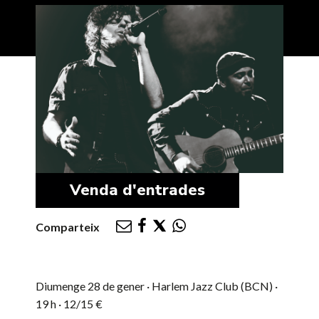
Venda d'entrades
Comparteix
Diumenge 28 de gener · Harlem Jazz Club (BCN) ·
19 h · 12/15 €