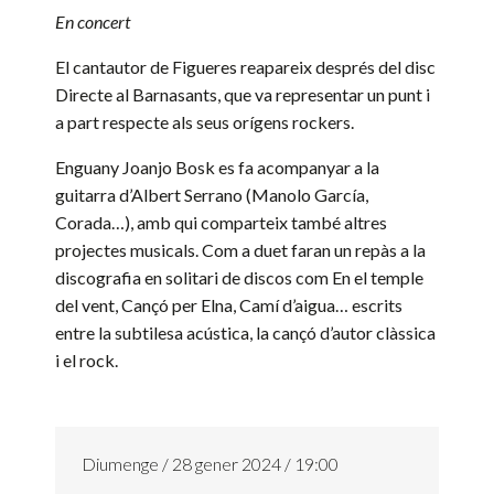
En concert
El cantautor de Figueres reapareix després del disc
Directe al Barnasants, que va representar un punt i
a part respecte als seus orígens rockers.
Enguany Joanjo Bosk es fa acompanyar a la
guitarra d’Albert Serrano (Manolo García,
Corada…), amb qui comparteix també altres
projectes musicals. Com a duet faran un repàs a la
discografia en solitari de discos com En el temple
del vent, Cançó per Elna, Camí d’aigua… escrits
entre la subtilesa acústica, la cançó d’autor clàssica
i el rock.
Diumenge / 28 gener 2024 / 19:00