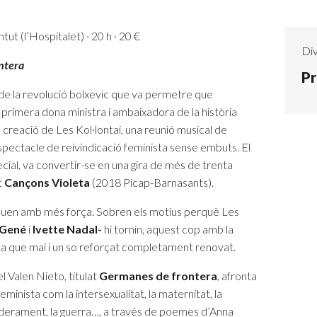
ut (l’Hospitalet) · 20 h · 20 €
Div
ntera
Pr
de la revolució bolxevic que va permetre que
primera dona ministra i ambaixadora de la història
a creació de Les Kol·lontai, una reunió musical de
spectacle de reivindicació feminista sense embuts. El
ial, va convertir-se en una gira de més de trenta
t
Cançons Violeta
(2018 Picap-Barnasants).
ntinuen amb més força. Sobren els motius perquè Les
l Gené
i
Ivette Nadal-
hi tornin, aquest cop amb la
a que mai i un so reforçat completament renovat.
l Valen Nieto, titulat
Germanes de frontera
, afronta
eminista com la intersexualitat, la maternitat, la
apoderament, la guerra…, a través de poemes d’Anna