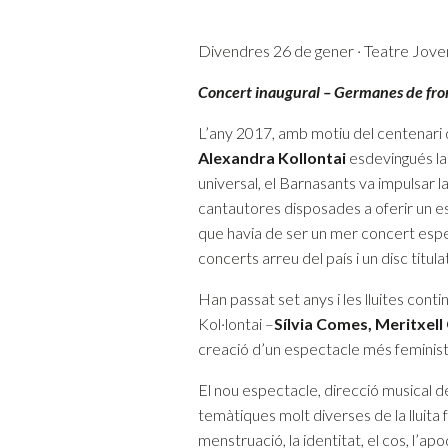
Divendres 26 de gener · Teatre Jovent
Concert inaugural – Germanes de fro
L’any 2017, amb motiu del centenari 
Alexandra Kollontai
esdevingués la 
universal, el Barnasants va impulsar l
cantautores disposades a oferir un e
que havia de ser un mer concert espec
concerts arreu del país i un disc titula
Han passat set anys i les lluites co
Kol·lontai –
Sílvia Comes, Meritxel
creació d’un espectacle més feminist
El nou espectacle, direcció musical de
temàtiques molt diverses de la lluita f
menstruació, la identitat, el cos, l’