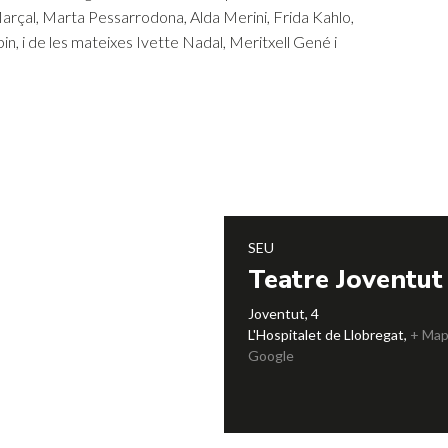
çal, Marta Pessarrodona, Alda Merini, Frida Kahlo,
n, i de les mateixes Ivette Nadal, Meritxell Gené i
SEU
Teatre Joventut
Joventut, 4
L'Hospitalet de Llobregat
,
+ Map
Google