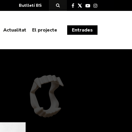
Butlletí BS
Actualitat
El projecte
Entrades