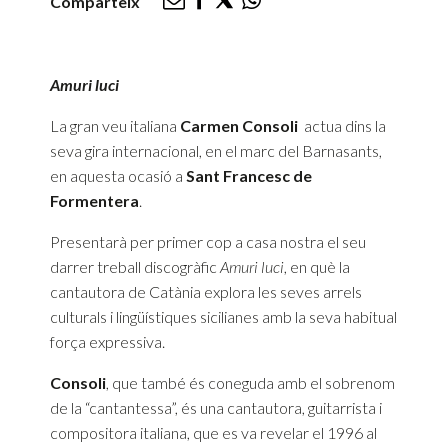
Comparteix
Amuri luci
La gran veu italiana
Carmen
Consoli
actua dins la
seva gira internacional, en el marc del Barnasants,
en aquesta ocasió a
Sant Francesc de
Formentera
.
Presentarà per primer cop a casa nostra el seu
darrer treball discogràfic
Amuri
luci
, en què la
cantautora de Catània explora les seves arrels
culturals i lingüístiques sicilianes amb la seva habitual
força expressiva.
Consoli
, que també és coneguda amb el sobrenom
de la “cantantessa”, és una cantautora, guitarrista i
compositora italiana, que es va revelar el 1996 al