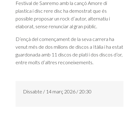
Festival de Sanremo amb la cançó Amore di
plastica i disc rere disc ha demostrat que és
possible proposar un rock d’autor, alternatiu i
elaborat, sense renunciar al gran públic.
D’ençà del començament de la seva carrera ha
venut més de dos milions de discos a Itàlia i ha estat
guardonada amb 11 discos de platí i dos discos d’or,
entre molts d’altres reconeixements.
Dissabte / 14 març 2026 / 20:30