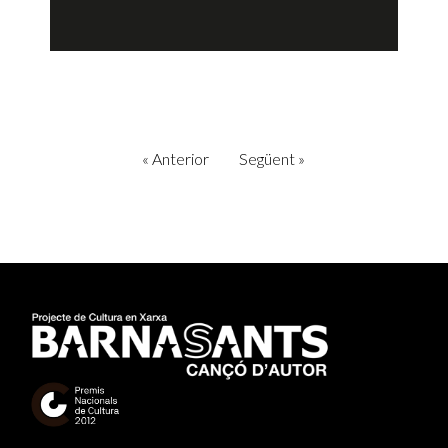
«
Anterior
Següent
»