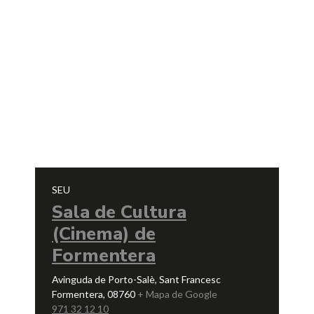
SEU
Sala de Cultura
(Cinema) de
Formentera
Avinguda de Porto-Salè, Sant Francesc
Formentera
,
08760
+ Mapa de Google
971 32 12 10