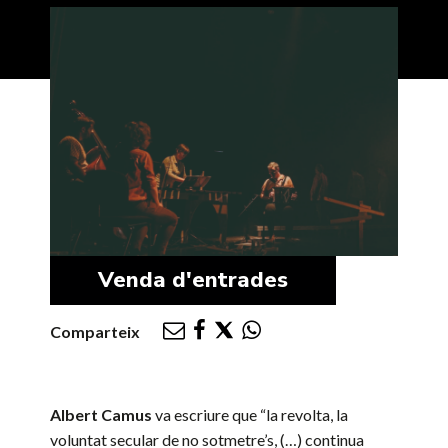
Venda d'entrades
Comparteix
Albert
Camus
va escriure que “la revolta, la
voluntat secular de no sotmetre’s, (…) continua