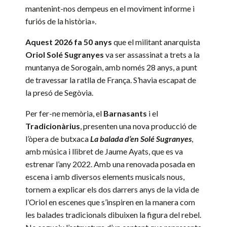
mantenint-nos dempeus en el moviment informe i
furiós de la història».
Aquest 2026 fa 50 anys
que el militant anarquista
Oriol Solé Sugranyes
va ser assassinat a trets a la
muntanya de Sorogain, amb només 28 anys, a punt
de travessar la ratlla de França.
S’havia escapat de
la presó de Segòvia.
Per fer-ne memòria, el
Barnasants
i el
Tradicionàrius
, presenten una nova producció de
l’òpera de butxaca
La balada d’en Solé Sugranyes
,
amb música i llibret de Jaume Ayats, que es va
estrenar l’any 2022. Amb una renovada posada en
escena i amb diversos elements musicals nous,
tornem a explicar els dos darrers anys de la vida de
l’Oriol en escenes que s’inspiren en la manera com
les balades tradicionals dibuixen la figura del rebel.