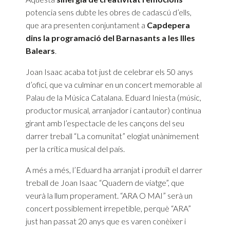
potencia sens dubte les obres de cadascú d’ells,
que ara presenten conjuntament a
Capdepera
dins la programació del Barnasants a les Illes
Balears
.
Joan Isaac acaba tot just de celebrar els 50 anys
d’ofici, que va culminar en un concert memorable al
Palau de la Música Catalana. Eduard Iniesta (músic,
productor musical, arranjador i cantautor) continua
girant amb l’espectacle de les cançons del seu
darrer treball “La comunitat” elogiat unànimement
per la crítica musical del país.
A més a més, l’Eduard ha arranjat i produït el darrer
treball de Joan Isaac “Quadern de viatge”, que
veurà la llum properament. “ARA O MAI” serà un
concert possiblement irrepetible, perquè “ARA”
just han passat 20 anys que es varen conèixer i