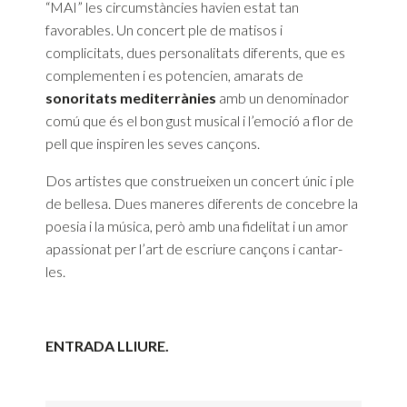
“MAI” les circumstàncies havien estat tan
favorables. Un concert ple de matisos i
complicitats, dues personalitats diferents, que es
complementen i es potencien, amarats de
sonoritats mediterrànies
amb un denominador
comú que és el bon gust musical i l’emoció a flor de
pell que inspiren les seves cançons.
Dos artistes que construeixen un concert únic i ple
de bellesa. Dues maneres diferents de concebre la
poesia i la música, però amb una fidelitat i un amor
apassionat per l’art de escriure cançons i cantar-
les.
ENTRADA LLIURE.