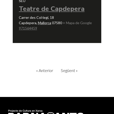
SEU
Teatre de Capdepera
Carrer des Col·legi, 18
Capdepera
,
Mallorca
07580
+ Mapa de Google
971564459
«
Anterior
Següent
»