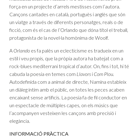
força en un projecte
d’arrels mestisses com l’autora.
Cançons cantades en català, portuguès i
anglès que són
un viatge a través de diferents personatges, reals o de
ficció, com és el cas de l’Orlando que dóna títol el treball,
protagonista de la novel·la
homònima de Woolf.
A
Orlando
es fa palès un eclecticisme es tradueix en un
estil i veu propis, que la pròpia autora ha batejat com a
rock-blues mediterrani tropical d’autor. On, fins i tot, hi té
cabuda la poesia en temes com
Llavors
i
Com Plou.
Autodefinida com a animal de directe, Namina estableix
un diàleg íntim amb el públic, on totes les peces acaben
encaixant sense artificis. La poesia fa de fil conductor en
un espectacle de múltiples capes, on els músics que
l’acompanyen vesteixen les cançons amb precisió i
elegància.
INFORMACIÓ PRÀCTICA