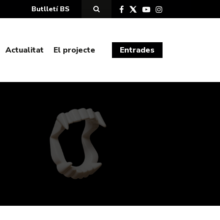
Butlletí BS
Actualitat
El projecte
Entrades