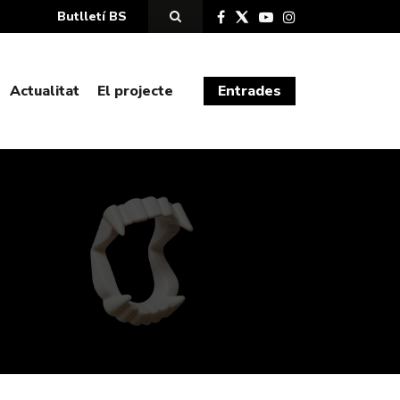
Butlletí BS
Actualitat
El projecte
Entrades