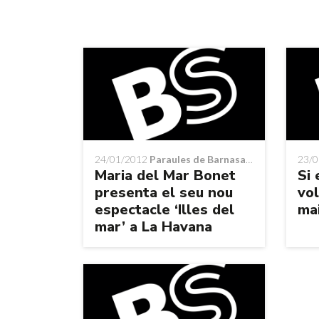
24/01/2012
Paraules de Barnasants
23/0
Maria del Mar Bonet
Si 
presenta el seu nou
vo
espectacle ‘Illes del
mai
mar’ a La Havana