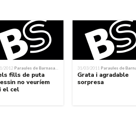
1/2012
Paraules de Barnasants
31/03/2011
Paraules de Barnas
els fills de puta
Grata i agradable
lessin no veuríem
sorpresa
 el cel