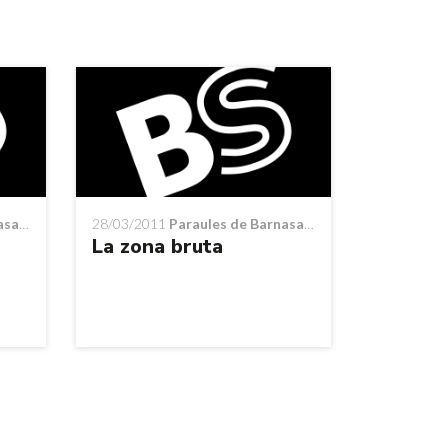
ants
28/03/2011
Paraules de Barnasants
La zona bruta