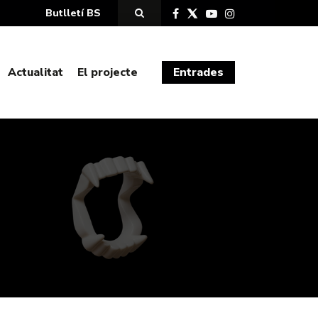
Butlletí BS
Actualitat
El projecte
Entrades