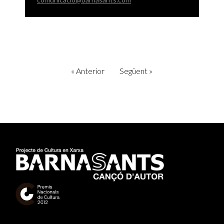
«
Anterior
Següent
»