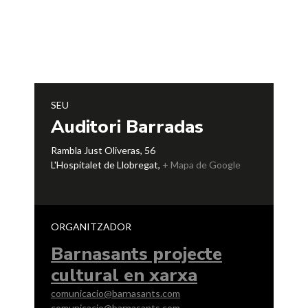
SEU
Auditori Barradas
Rambla Just Oliveras, 56
L'Hospitalet de Llobregat
,
+ Mapa de Google
ORGANITZADOR
Barnasants projecte
cultural en xarxa
comunicacio@barnasants.com
comunicacio@barnasants.com