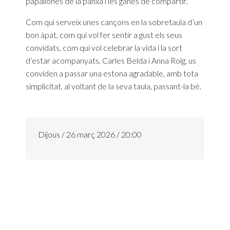
papallones de la panxa i les ganes de compartir.
Com qui serveix unes cançons en la sobretaula d’un
bon àpat, com qui vol fer sentir a gust els seus
convidats, com qui vol celebrar la vida i la sort
d’estar acompanyats, Carles Belda i Anna Roig, us
conviden a passar una estona agradable, amb tota
simplicitat, al voltant de la seva taula, passant-la bé.
Dijous / 26 març 2026 / 20:00