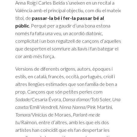
Anna Roig i Carles Belda s’uneixen en un recital a
València amb el principal objectiu, com diu el mateix
títol, de
passar-la bé i fer-la passar bé al
públic
. Perquè per a gaudir d’una bona estona
només fa falta una veu, un acordió diatònic,
complicitat i un bon reguitzell de cançons d’aquelles
que desperten el somriure als llavis i fan bategar el
cor amb més força.
Versions de diferents orígens, autors, èpoques i
estils, en català, francès, occità, portuguès, crioll i
altres llengües estimades que son família de ben a
prop. Cançons que són petites perles com
Sodade
/Cesaria Évora,
Dansa d’amor
/Toti Soler,
Una
caseta
/Emili Vendrell,
Ninna Nanna
/Pink Martini,
Tomara
/Vinicius de Moraes,
Parlant-me de
tu
/Raimon, entre d’altres, amb les que els dos
artistes han coincidit que els fan despertar les