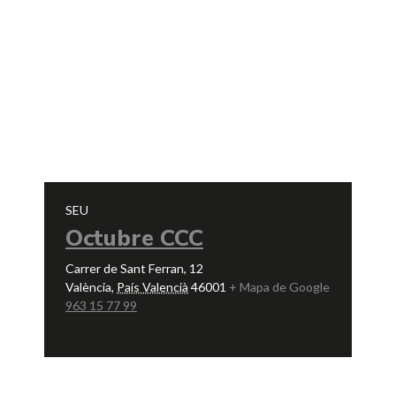
SEU
Octubre CCC
Carrer de Sant Ferran, 12
València
,
País Valencià
46001
+ Mapa de Google
963 15 77 99