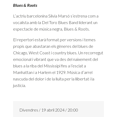
Blues & Roots
L’actriu barcelonina Silvia Marsó s’estrena com a
vocalista amb la Del Toro Blues Band liderant un
espectacle de música negra, Blues & Roots.
El repertori estarà format per versions i temes
propis que abastaran els gèneres del blues de
Chicago, West Coast i country blues. Un recorregut
emocional i vibrant que va des del naixement del
blues a la riba del Mississipi fins a l’esclat a
Manhattan i a Harlem el 1929. Música d’arrel
nascuda del dolor i de la lluita per la llibertat i la
justícia.
Divendres / 19 abril 2024 / 20:00