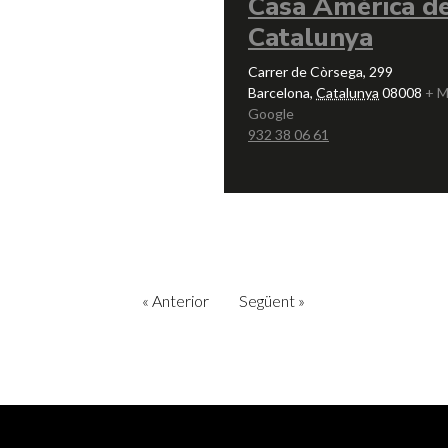
Casa Amèrica d
Catalunya
Carrer de Còrsega, 299
Barcelona
,
Catalunya
08008
+ M
Google
932 38 06 61
«
Anterior
Següent
»