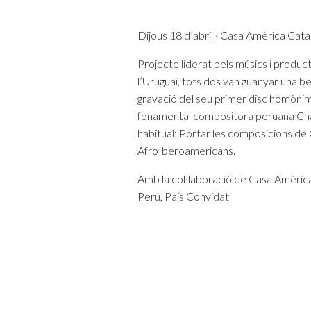
Dijous 18 d’abril · Casa Amèrica Catalu
Projecte liderat pels músics i produ
l’Uruguai, tots dos van guanyar una 
gravació del seu primer disc homònim.
fonamental compositora peruana Cha
habitual: Portar les composicions de 
AfroIberoamericans.
Amb la col·laboració de Casa Amèric
Perú, País Convidat