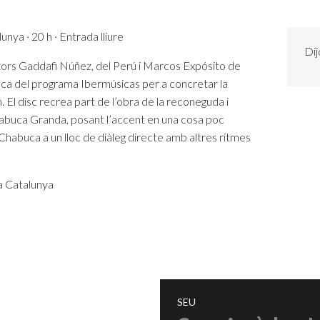
nya · 20 h · Entrada lliure
Dij
ctors Gaddafi Núñez, del Perú i Marcos Expósito de
beca del programa Ibermúsicas per a concretar la
 El disc recrea part de l’obra de la reconeguda i
buca Granda, posant l’accent en una cosa poc
Chabuca a un lloc de diàleg directe amb altres ritmes
a Catalunya
SEU