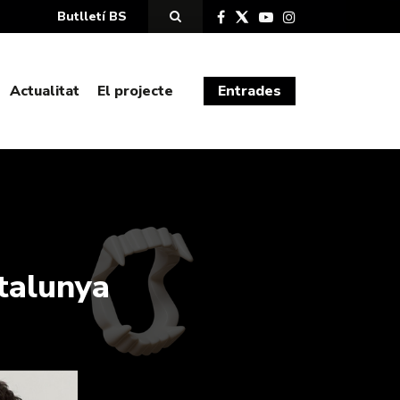
Butlletí BS
Actualitat
El projecte
Entrades
talunya