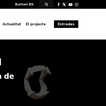
Butlletí BS
Actualitat
El projecte
Entrades
a de