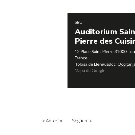
SEU
Auditorium Sain
Pierre des Cuisi
12 Place Saint Pierre 31000 To
France
Tolosa de Llenguadoc
,
Occitàni
Mapa de Google
«
Anterior
Següent
»