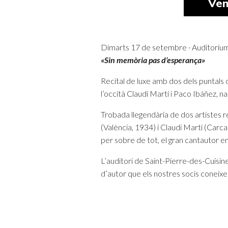
Ven
Dimarts 17 de setembre · Auditorium 
«Sin memòria pas d’esperança»
Recital de luxe amb dos dels puntals 
l’occità Claudi Martí i Paco Ibáñez, na
Trobada llegendària de dos artistes 
(València, 1934) i Claudi Martí (Carc
per sobre de tot, el gran cantautor en
L’auditori de Saint-Pierre-des-Cuisin
d’autor que els nostres socis coneixe