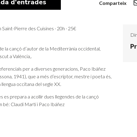
da d'entrades
Comparteix
Saint-Pierre des Cuisines · 20h · 25€
Dim
Pr
de la cançó d’autor de la Mediterrània occidental,
scut a València,.
referencials per a diverses generacions, Paco Ibáñez
assona, 1941), que a més d’escriptor, mestre i poeta és,
 llengua occitana del segle XX.
es es prepara a acollir dues llegendes de la cançó
n bé: Claudi Martí i Paco Ibáñez