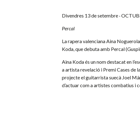
Divendres 13 de setembre · OCTU
Percal
La rapera valenciana Aina Noguerola
Koda, que debuta amb Percal (Guspi
Aina Koda és un nom destacat en l’e
a artista revelació i Premi Cases de 
projecte el guitarrista suecà Joel Máñ
d’actuar com a artistes combatius i c