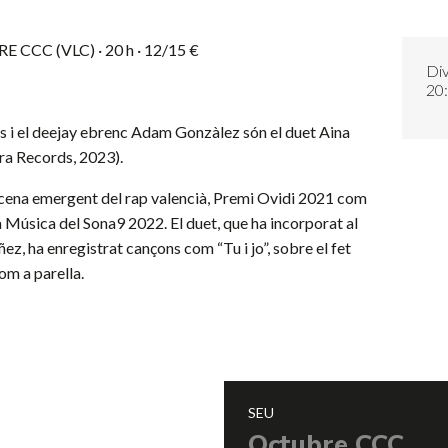
BRE CCC (VLC)
· 20 h · 12/15 €
Di
20
s i el deejay ebrenc Adam Gonzàlez són el duet Aina
ra Records, 2023).
scena emergent del rap valencià, Premi Ovidi 2021 com
la Música del Sona9 2022. El duet, que ha incorporat al
ez, ha enregistrat cançons com “Tu i jo”, sobre el fet
om a parella.
SEU
Octubre CCC