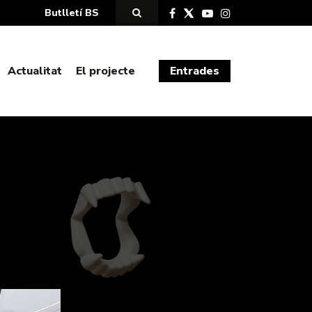
Butlletí BS
Actualitat
El projecte
Entrades