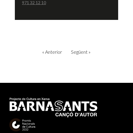
971 32 12 10
«
Anterior
Següent
»