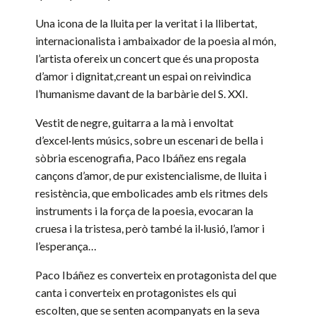
Una icona de la lluita per la veritat i la llibertat,
internacionalista i ambaixador de la poesia al món,
l’artista ofereix un concert que és una proposta
d’amor i dignitat,creant un espai on reivindica
l’humanisme davant de la barbàrie del S. XXI.
Vestit de negre, guitarra a la mà i envoltat
d’excel·lents músics, sobre un escenari de bella i
sòbria escenografia, Paco Ibáñez ens regala
cançons d’amor, de pur existencialisme, de lluita i
resistència, que embolicades amb els ritmes dels
instruments i la força de la poesia, evocaran la
cruesa i la tristesa, però també la il·lusió, l’amor i
l’esperança…
Paco Ibáñez es converteix en protagonista del que
canta i converteix en protagonistes els qui
escolten, que se senten acompanyats en la seva