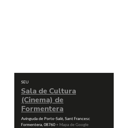
SEU
Sala de Cultura
(Cinema) de
Formentera
Avinguda de Porto-Salè, Sant Francesc
Formentera
,
08760
+ Mapa de Google