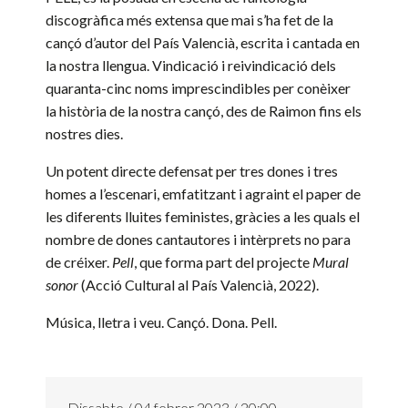
discogràfica més extensa que mai s’ha fet de la
cançó d’autor del País Valencià, escrita i cantada en
la nostra llengua. Vindicació i reivindicació dels
quaranta-cinc noms imprescindibles per conèixer
la història de la nostra cançó, des de Raimon fins els
nostres dies.
Un potent directe defensat per tres dones i tres
homes a l’escenari, emfatitzant i agraint el paper de
les diferents lluites feministes, gràcies a les quals el
nombre de dones cantautores i intèrprets no para
de créixer.
Pell
, que forma part del projecte
Mural
sonor
(Acció Cultural al País Valencià, 2022).
Música, lletra i veu.
Cançó. Dona. Pell.
Dissabte / 04 febrer 2023 / 20:00