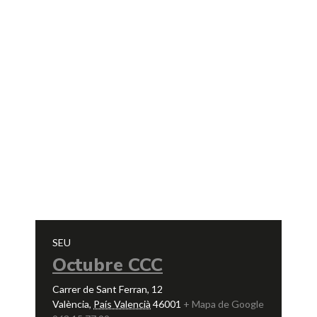
SEU
Octubre CCC
Carrer de Sant Ferran, 12
València
,
País Valencià
46001
+ Mapa de Google