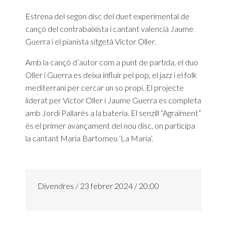
Estrena del segon disc del duet experimental de
cançó del contrabaixista i cantant valencià Jaume
Guerra i el pianista sitgetà Víctor Oller.
Amb la cançó d’autor com a punt de partida, el duo
Oller i Guerra es deixa influir pel pop, el jazz i el folk
mediterrani per cercar un so propi. El projecte
liderat per Víctor Oller i Jaume Guerra es completa
amb Jordi Pallarés a la bateria. El senzill “Agraïment”
és el primer avançament del nou disc, on participa
la cantant Maria Bartomeu ‘La Maria’.
Divendres / 23 febrer 2024 / 20:00