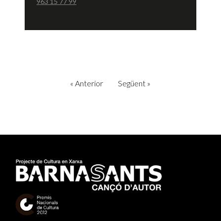
963 15 77 99
«
Anterior
Següent
»