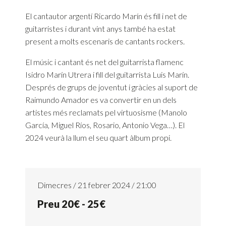
El cantautor argentí Ricardo Marín és fill i net de
guitarristes i durant vint anys també ha estat
present a molts escenaris de cantants rockers.
El músic i cantant és net del guitarrista flamenc
Isidro Marín Utrera i fill del guitarrista Luis Marín.
Després de grups de joventut i gràcies al suport de
Raimundo Amador es va convertir en un dels
artistes més reclamats pel virtuosisme (Manolo
García, Miguel Ríos, Rosario, Antonio Vega…). El
2024 veurà la llum el seu quart àlbum propi.
Dimecres / 21 febrer 2024 / 21:00
Preu 20€ - 25€