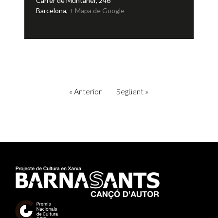
Carrer de Muntaner, 246
Barcelona
,
+ Mapa de Google
«
Anterior
Següent
»