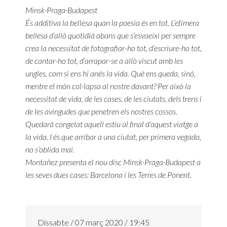
Minsk·Praga·Budapest
És additiva la bellesa quan la poesia és en tot. L’efímera
bellesa d’allò quotidià abans que s’esvaeixi per sempre
crea la necessitat de fotografiar-ho tot, d’escriure-ho tot,
de cantar-ho tot, d’arrapar-se a allò viscut amb les
ungles, com si ens hi anés la vida. Què ens queda, sinó,
mentre el món col·lapsa al nostre davant? Per això la
necessitat de vida, de les cases, de les ciutats, dels trens i
de les avingudes que penetren els nostres cossos.
Quedarà congelat aquell estiu al final d’aquest viatge a
la vida. I és que arribar a una ciutat, per primera vegada,
no s’oblida mai.
Montañez presenta el nou disc Minsk·Praga·Budapest a
les seves dues cases: Barcelona i les Terres de Ponent.
Dissabte / 07 març 2020 / 19:45