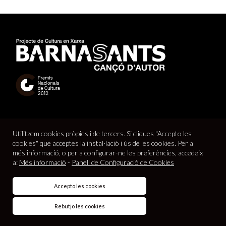
Utilitzem cookies pròpies i de tercers. Si cliques "Accepto les
cookies" que acceptes la instal·lació i ús de les cookies. Per a
més informació, o per a configurar-ne les preferències, accedeix
a:
Més informació
-
Panell de Configuració de Cookies
© 2026
Barnasants
Projecte de Cultura en Xarxa |
Avís legal
|
Accepto les cookies
Política de cookies
|
Política de privacitat
|
Contacte
|
Crédits
web
Rebutjo les cookies