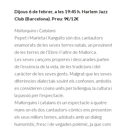
Dijous 6 de febrer, a les 19:45 h. Harlem Jazz
Club (Barcelona). Preu: 9€/12€
Mallorquins i Catalans
Pepet i Marieta i Xanguito són dos cantautors
enamorats de les seves terres natals, un provinent
de les terres de l’Ebre i l’altre de Mallorca.
Les seves cançons properes i descarades parlen
de l’essència de la vida, de les tradicions i del
caràcter de les seves gents. Malgrat que les seves
diferències dialectals sovint els confonen, ambdós
es consideren cosins units per la llengua, la cultura i
la passió per l’espectacle.
Mallorquins i catalans és un espectacle a quatre
mans on els dos cantautors-còmics ens presenten
els seus millors temes, adobats amb un diàleg
humorístic, fresc i de vegades polèmic, ja que com