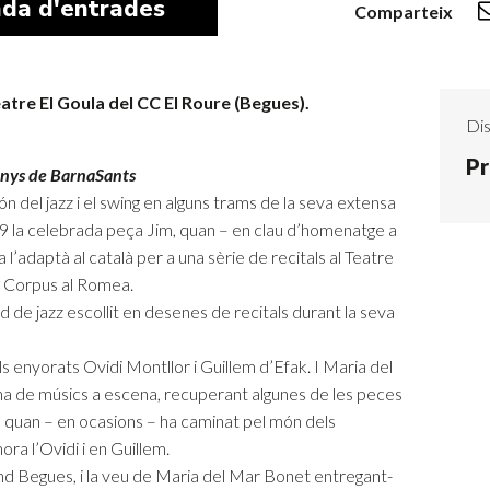
da d'entrades
Comparteix
atre El Goula del CC El Roure (Begues).
Dis
Pr
 anys de BarnaSants
n del jazz i el swing en alguns trams de la seva extensa
79 la celebrada peça Jim, quan – en clau d’homenatge a
a l’adaptà al català per a una sèrie de recitals al Teatre
 Corpus al Romea.
 de jazz escollit en desenes de recitals durant la seva
els enyorats Ovidi Montllor i Guillem d’Efak. I Maria del
 de músics a escena, recuperant algunes de les peces
 quan – en ocasions – ha caminat pel món dels
ora l’Ovidi i en Guillem.
Band Begues, i la veu de Maria del Mar Bonet entregant-