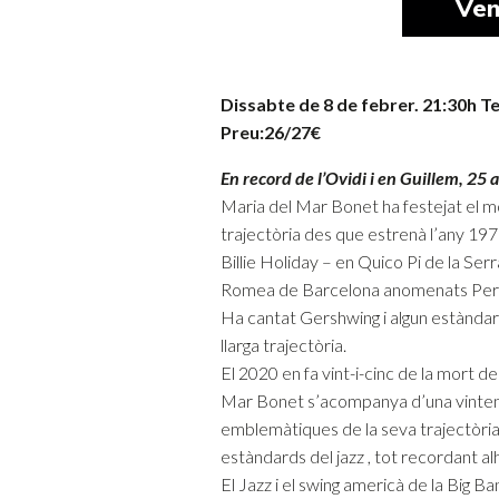
Ven
Dissabte de 8 de febrer. 21:30h Te
Preu:26/27€
En record de l’Ovidi i en Guillem, 25
Maria del Mar Bonet ha festejat el mó
trajectòria des que estrenà l’any 19
Billie Holiday – en Quico Pi de la Serr
Romea de Barcelona anomenats Per
Ha cantat Gershwing i algun estàndard
llarga trajectòria.
El 2020 en fa vint-i-cinc de la mort d
Mar Bonet s’acompanya d’una vintena
emblemàtiques de la seva trajectòria
estàndards del jazz , tot recordant alh
El Jazz i el swing americà de la Big 