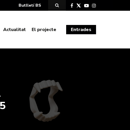
Butlletí BS
Actualitat
El projecte
Entrades
A
5