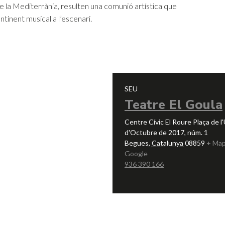
ns de la Mediterrània, resulten una comunió artística que
tinent musical a l’escenari.
SEU
Teatre El Goula
Centre Cívic El Roure Plaça de l
d'Octubre de 2017, núm. 1
Begues
,
Catalunya
08859
+ Map
Google
936 390 166