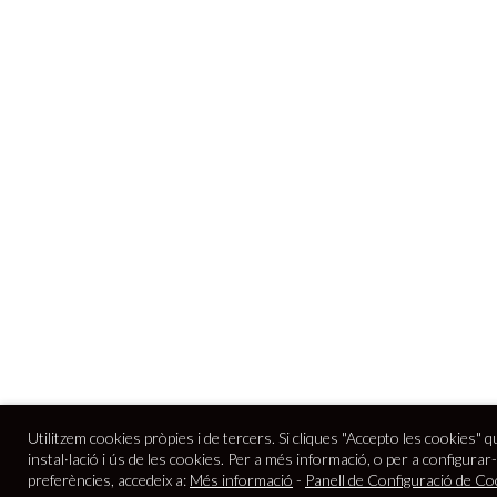
Utilitzem cookies pròpies i de tercers. Si cliques "Accepto les cookies" q
instal·lació i ús de les cookies. Per a més informació, o per a configurar
preferències, accedeix a:
Més informació
-
Panell de Configuració de Co