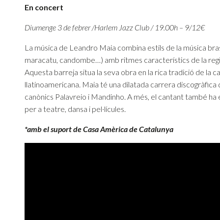
En concert
Diumenge 3 de febrer /Harlem Jazz Club / 19.00h – 9/12€
La música de Leandro Maia combina estils de la música bra
maracatu, candombe…) amb ritmes característics de la regió
Aquesta barreja situa la seva obra en la rica tradició de la 
llatinoamericana. Maia té una dilatada carrera discogràfica 
canònics Palavreio i Mandinho. A més, el cantant també ha 
per a teatre, dansa i pel·lícules.
*amb el suport de Casa Amèrica de Catalunya