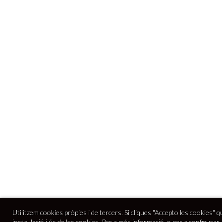
Utilitzem cookies pròpies i de tercers. Si cliques "Accepto les cookies" q
instal·lació i ús de les cookies. Per a més informació, o per a configurar