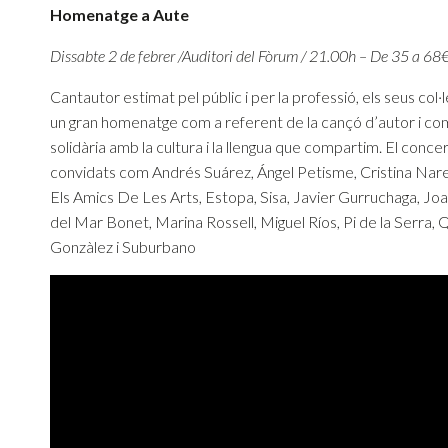
Homenatge a Aute
Dissabte 2 de febrer /Auditori del Fòrum / 21.00h – De 35 a 68
Cantautor estimat pel públic i per la professió, els seus col·l
un gran homenatge com a referent de la cançó d’autor i co
solidària amb la cultura i la llengua que compartim. El concer
convidats com Andrés Suárez, Ángel Petisme, Cristina Nar
Els Amics De Les Arts, Estopa, Sisa, Javier Gurruchaga, Joa
del Mar Bonet, Marina Rossell, Miguel Ríos, Pi de la Serra,
Gonzàlez i Suburbano