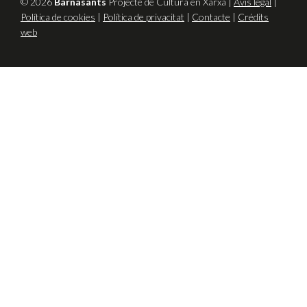
© 2026
Barnasants
Projecte de Cultura en Xarxa |
Avís legal
|
Política de cookies
|
Política de privacitat
|
Contacte
|
Crédits
web