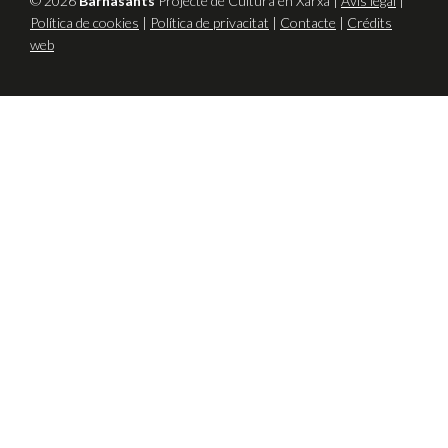
© 2026
Barnasants
Projecte de Cultura en Xarxa |
Avís legal
|
Política de cookies
|
Política de privacitat
|
Contacte
|
Crédits
web