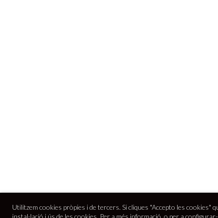
Utilitzem cookies pròpies i de tercers. Si cliques "Accepto les cookies" q
instal·lació i ús de les cookies. Per a més informació, o per a configurar