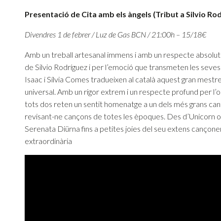
Presentació de Cita amb els àngels (Tribut a Silvio Ro
Divendres 1 de febrer / Luz de Gas BCN / 21:00h – 15/18€
Amb un treball artesanal immens i amb un respecte absolut 
de Silvio Rodríguez i per l’emoció que transmeten les seve
Isaac i Sílvia Comes tradueixen al català aquest gran mestr
universal. Amb un rigor extrem i un respecte profund per l’ob
tots dos reten un sentit homenatge a un dels més grans can
revisant-ne cançons de totes les èpoques. Des d’Unicorn o
Serenata Diürna fins a petites joies del seu extens cançoner
extraordinària