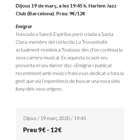
Dijous 19 de març, a les 19:45 h. Harlem Jazz
Club (Barcelona). Preu: 9€/12€
Emigrar
Nascuda a Sancti Espíritus però criada a Santa
Clara, membre del col·lectiu La Trovuntivitis
actualment resideix a Toulouse des d’on continua la
seva carrera musical. En aquesta ocasió ens
presenta el seu darrer disc «Emigrar» publicat
recentment amb músics francesos dedicat a tota la
gent que viu l’experiència de buscar una nova vida
lluny dels seus orígens.
Dijous / 19 març 2020 / 19:45
Preu 9€ - 12€