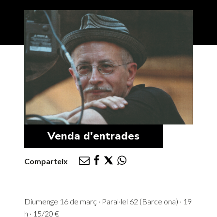
Venda d'entrades
Comparteix
Diumenge 16 de març · Paral·lel 62 (Barcelona) · 19
h · 15/20 €