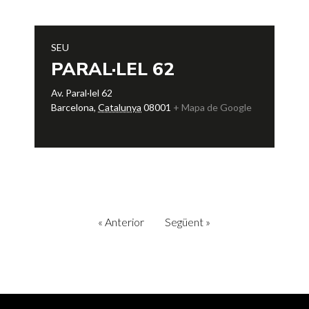
SEU
PARAL·LEL 62
Av. Paral·lel 62
Barcelona
,
Catalunya
08001
+ Mapa de Google
«
Anterior
Següent
»