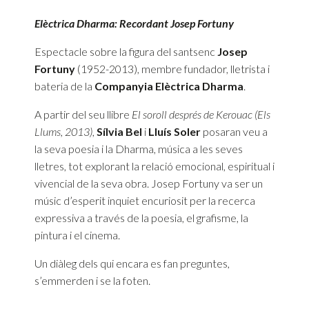
Elèctrica Dharma: Recordant Josep Fortuny
Espectacle sobre la figura del santsenc
Josep
Fortuny
(1952-2013), membre fundador, lletrista i
bateria de la
Companyia Elèctrica Dharma
.
A partir del seu llibre
El soroll després de Kerouac (Els
Llums, 2013)
,
Sílvia Bel
i
Lluís Soler
posaran veu a
la seva poesia i la Dharma, música a les seves
lletres, tot explorant la relació emocional, espiritual i
vivencial de la seva obra. Josep Fortuny va ser un
músic d’esperit inquiet encuriosit per la recerca
expressiva a través de la poesia, el grafisme, la
pintura i el cinema.
Un diàleg dels qui encara es fan preguntes,
s’emmerden i se la foten.