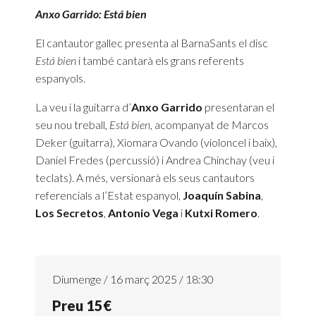
Anxo Garrido: Está bien
El cantautor gallec presenta al BarnaSants el disc
Está bien
i també cantarà els grans referents
espanyols.
La veu i la guitarra d’
Anxo Garrido
presentaran el
seu nou treball,
Está bien
, acompanyat de Marcos
Deker (guitarra), Xiomara Ovando (violoncel i baix),
Daniel Fredes (percussió) i Andrea Chinchay (veu i
teclats). A més, versionarà els seus cantautors
referencials a l’Estat espanyol,
Joaquín Sabina
,
Los Secretos
,
Antonio Vega
i
Kutxi Romero
.
Diumenge / 16 març 2025 / 18:30
Preu 15€