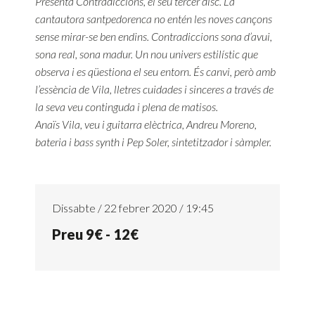
Presenta Contradiccions, el seu tercer disc. La
cantautora santpedorenca no entén les noves cançons
sense mirar-se ben endins. Contradiccions sona d’avui,
sona real, sona madur. Un nou univers estilístic que
observa i es qüestiona el seu entorn. És canvi, però amb
l’essència de Vila, lletres cuidades i sinceres a través de
la seva veu continguda i plena de matisos.
Anaïs Vila, veu i guitarra elèctrica, Andreu Moreno,
bateria i bass synth i Pep Soler, sintetitzador i sàmpler.
Dissabte / 22 febrer 2020 / 19:45
Preu 9€ - 12€