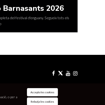
 Barnasants 2026
leta del festival d'enguany. Segueix tots els
p
Accepto les cookies
mació, o per a
Rebutjo les cookies