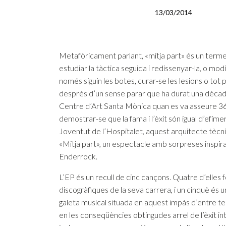
13/03/2014
Metafòricament parlant, «mitja part» és un terme ri
estudiar la tàctica seguida i redissenyar-la, o modi
només siguin les botes, curar-se les lesions o tot
després d’un sense parar que ha durat una dècada 
Centre d’Art Santa Mònica quan es va asseure 36
demostrar-se que la fama i l’èxit són igual d’efímer
Joventut de l’Hospitalet, aquest arquitecte tècni
«Mitja part», un espectacle amb sorpreses inspirat
Enderrock.
L’EP és un recull de cinc cançons. Quatre d’elles
discogràfiques de la seva carrera, i un cinquè és 
galeta musical situada en aquest impàs d’entre tem
en les conseqüències obtingudes arrel de l’èxit in