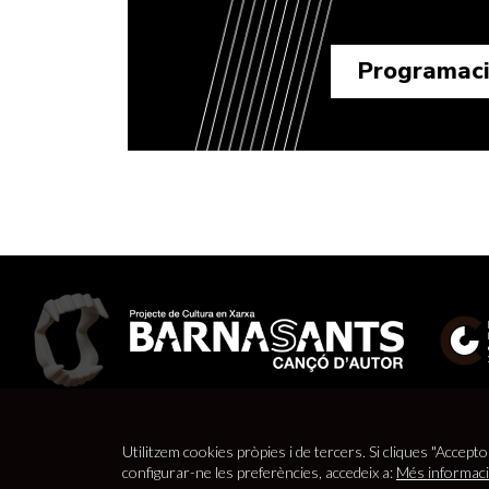
Programac
Utilitzem cookies pròpies i de tercers. Si cliques "Accepto
© 2026
Barnasants
Projecte de Cultura en Xarxa |
Aví
configurar-ne les preferències, accedeix a:
Més informac