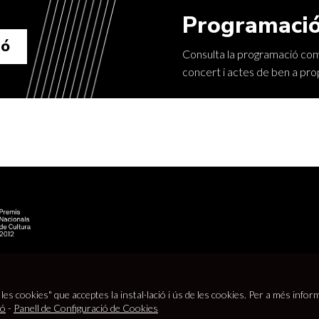
Programació
ió
Consulta la programació comp
concert i actes de ben a pro
 les cookies" que acceptes la instal·lació i ús de les cookies. Per a més infor
s legal
|
Política de cookies
|
Política de privacitat
|
Contacte
|
Crédits web
ió
-
Panell de Configuració de Cookies