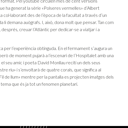
t format. Pel youtube circulen més de cent versions
que ha generat la sèrie «Polseres vermelles» d’Albert
 col·laborant des de l’època de la facultat a través d’un
da li demana auògrafs. I, això, dona molt que pensar. Tan com
després, creuar l’Atlàntic per dedicar-se a viatjar i a
lica per l’experiència obtinguda. En el fermament s’augura un
però de moment pujarà a l’escenari de l’Hospitalet amb una
el seu amic i poeta David Monllau reciti un dels seus
re riu» i s’envoltarà de quatre corals, que significa al
Fil de llum» mentre per la pantalla es projecten imatges dels
tema que és ja tot un fenomen planetari.