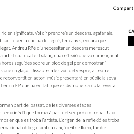
Compart
CA
c en significats. Vol dir prendre’s un descans, agafar alè,
ficar-la, per la que ha de seguir, fer canvis, encara que
 plegat. Andreu Rifé diu necessitar un descans merescut
artística. Toca fer balanç, una reflexió que va començar al
 hores seguides sobre un bloc de gel per demostrar i
s que un glaçó. Dissabte, a les vuit del vespre, al teatre
c reconvertit en actor i músic presentarà en públic la seva
 en un EP que ha editat i que es distribueix amb la revista
 formen part del passat, de les diverses etapes
un tema inèdit que formarà part del seu pròxim treball. Una
ps en que es troba l’artista. L’orígen de la reflexió es troba
ternacional obtingut amb la cançó «Fil de llum», també