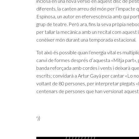
inclosa en una nova versió en aquest disc de peti
diferents, la canten arreu del món per l’impacte 
Espinosa, un autor en efervescència amb qui porta
grup de teatre. Però ara, fins la seva pròpia nebo
per tallar la mecànica amb un recital com aquest i, 
conèixer món durant una temporada estacional.
Tot això és possible quan l’energia vital es multip
canvi de formes després d’aquesta «Mitja part», 
banda reforçada amb cordes i vents i deixarà que 
escrits; convidarà a Artur Gayà per cantar «Lo nost
voltant de 80 persones, per interpretar plegats «
centenars de persones que han versionat aquest 
')}