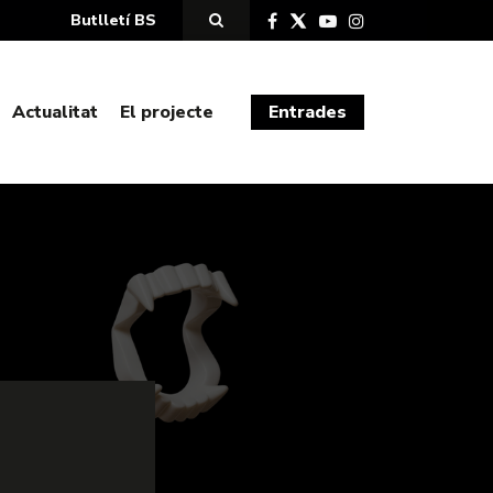
Butlletí BS
Actualitat
El projecte
Entrades