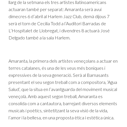
llarg de la setmana els tres artistes llatinoamericans
actuaran també per separat: Amaranta serà avui
dimecres 6 d’abril al Harlem Jazz Club, demà dijous 7
serà el torn de Cecilia Todd a l’Auditori Barradas de
L’Hospitalet de Llobregat, i divendres 8 actuarà José
Delgado també a la sala Harlem.
Amaranta, la primera dels artistes veneçolans a actuar en
terres catalanes, és una de les veus més boniques i
expressives de la seva generació. Serà al Barnasants
presentant el seu segon treball com a compositora, ‘Agua
Salud’, que la situa en l’avantguarda del moviment musical
veneçolà. Amb aquest segon treball, Amaranta es
consolida com a cantautora, barrejant diversos elements
musicals i poètics, sintetitzant la seva visió de la vida,
l’amor i la bellesa, en una proposta ètica i estètica única.