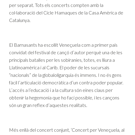
per separat. Tots els concerts compten amb la
col·laboració del Cicle Hamaques de la Casa Amèrica de
Catalunya.
El Barnasants ha escollit Veneçuela com a primer país
convidat del festival de cançó d’autor perquè una de les
principals batalles per les sobiranies, totes, es lliura a
Llatinoamèrica i al Carib. El poder de les sucursals
“nacionals” de la globaloligarquia és immens. I no és gens
fàcil l’articulació democràtica d’un contra poder popular.
L’accés a l’educació i a la cultura són eines claus per
obtenir la hegemonia que ho faci possible, i les cançons
són un gran reflex d’aquestes realitats.
Més enllà del concert conjunt, ‘Concert per Veneçuela, al