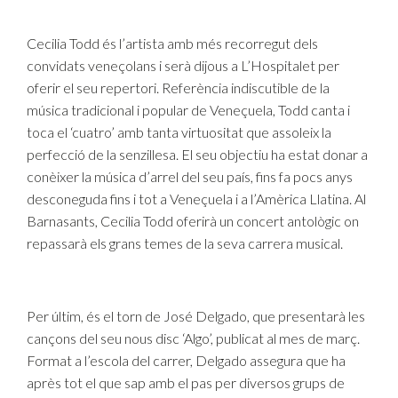
Cecilia Todd és l’artista amb més recorregut dels
convidats veneçolans i serà dijous a L’Hospitalet per
oferir el seu repertori. Referència indiscutible de la
música tradicional i popular de Veneçuela, Todd canta i
toca el ‘cuatro’ amb tanta virtuositat que assoleix la
perfecció de la senzillesa. El seu objectiu ha estat donar a
conèixer la música d’arrel del seu país, fins fa pocs anys
desconeguda fins i tot a Veneçuela i a l’Amèrica Llatina. Al
Barnasants, Cecilia Todd oferirà un concert antològic on
repassarà els grans temes de la seva carrera musical.
Per últim, és el torn de José Delgado, que presentarà les
cançons del seu nous disc ‘Algo’, publicat al mes de març.
Format a l’escola del carrer, Delgado assegura que ha
après tot el que sap amb el pas per diversos grups de