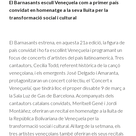
El Barnasants escull Veneçuela com a primer país
convidat en homenatge a la seva lluita per la
transformació social i cultural
El Barnasants estrena, en aquesta 21a edició, la figura de
país convidat i ho fa escollint Veneçuela i programant un
focus de concerts d’artistes del país llatinoamericà. Tres
cantautors, Cecilia Todd, referent històrica de la cançó
veneçolana, i els emergents José Delgado i Amaranta,
protagonitzaran un concert col·lectiu, el ‘Concert x
Veneçuela’, que tindrà lloc el proper dissabte 9 de març a
la Sala Luz de Gas de Barcelona. Acompanyats dels
cantautors catalans convidats, Meritxell Gené i Jordi
Montàñez, oferiran un recital en homenatge a la lluita de
la República Bolivariana de Veneçuela per la
transformació social i cultural. Al llarg de la setmana, els
tres artistes veneçolans també oferiran els seus recitals