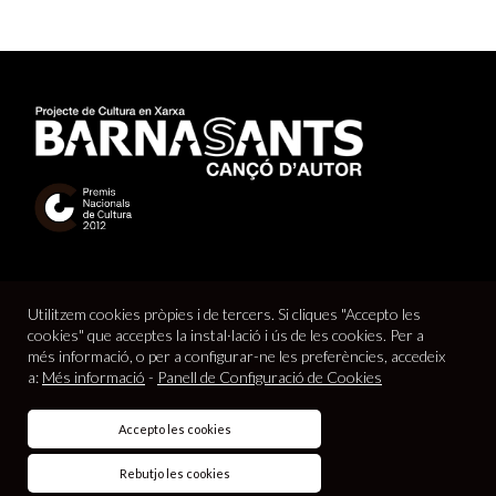
Utilitzem cookies pròpies i de tercers. Si cliques "Accepto les
cookies" que acceptes la instal·lació i ús de les cookies. Per a
més informació, o per a configurar-ne les preferències, accedeix
a:
Més informació
-
Panell de Configuració de Cookies
© 2026
Barnasants
Projecte de Cultura en Xarxa |
Avís legal
|
Accepto les cookies
Política de cookies
|
Política de privacitat
|
Contacte
|
Crédits
web
Rebutjo les cookies