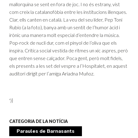
mallorquina se sent en fora de joc. I no és estrany, vist
com creix la catalanofòbia entre les institucions illenques.
Clar, ells canten en català. La veu del seu líder, Pep Toni
Rubio (a la foto), banya amb un sentit de l’humor àcid i
irònic una manera molt especial d’entendre la música.
Pop-rock de nucli dur, com el pinyol de l’oliva que els
inspira. Crítica social vestida de ritmes un xic aspres, però
que entren sense calçador. Poca gent, però molt fidels,
els presents a les set del vespre a l’Hospitalet, en aquest
auditori dirigit per l’amiga Ariadna Muñoz.
')}
CATEGORIA DE LA NOTÍCIA
Paraules de Barnasants