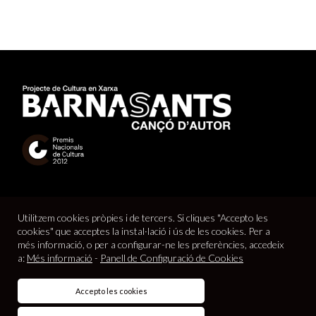
Utilitzem cookies pròpies i de tercers. Si cliques "Accepto les
cookies" que acceptes la instal·lació i ús de les cookies. Per a
més informació, o per a configurar-ne les preferències, accedeix
a:
Més informació
-
Panell de Configuració de Cookies
© 2026
Barnasants
Projecte de Cultura en Xarxa |
Avís legal
|
Accepto les cookies
Política de cookies
|
Política de privacitat
|
Contacte
|
Crédits
web