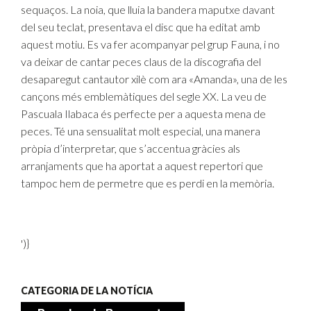
sequaços. La noia, que lluia la bandera maputxe davant
del seu teclat, presentava el disc que ha editat amb
aquest motiu. Es va fer acompanyar pel grup Fauna, i no
va deixar de cantar peces claus de la discografia del
desaparegut cantautor xilè com ara «Amanda», una de les
cançons més emblemàtiques del segle XX. La veu de
Pascuala Ilabaca és perfecte per a aquesta mena de
peces. Té una sensualitat molt especial, una manera
pròpia d’interpretar, que s’accentua gràcies als
arranjaments que ha aportat a aquest repertori que
tampoc hem de permetre que es perdi en la memòria.
')}
CATEGORIA DE LA NOTÍCIA