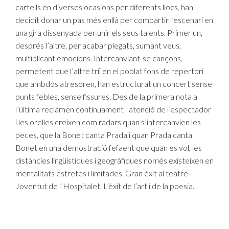
cartells en diverses ocasions per diferents llocs, han
decidit donar un pas més enllà per compartir l’escenari en
una gira dissenyada per unir els seus talents. Primer un,
després l’altre, per acabar plegats, sumant veus,
multiplicant emocions. Intercanviant-se cançons,
permetent que l’altre triï en el poblat fons de repertori
que ambdós atresoren, han estructurat un concert sense
punts febles, sense fissures. Des de la primera nota a
l’última reclamen contínuament l’atenció de l’espectador
i les orelles creixen com radars quan s’intercanvien les
peces, que la Bonet canta Prada i quan Prada canta
Bonet en una demostració fefaent que quan es vol, les
distàncies lingüístiques i geogràfiques només existeixen en
mentalitats estretes i limitades. Gran èxit al teatre
Joventut de l’Hospitalet. L’èxit de l’art i de la poesia.