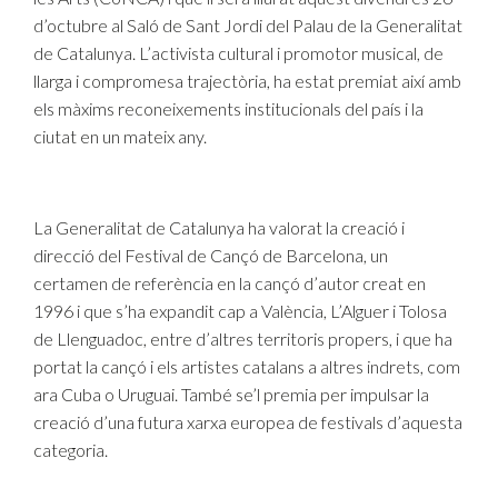
d’octubre al Saló de Sant Jordi del Palau de la Generalitat
de Catalunya. L’activista cultural i promotor musical, de
llarga i compromesa trajectòria, ha estat premiat així amb
els màxims reconeixements institucionals del país i la
ciutat en un mateix any.
La Generalitat de Catalunya ha valorat la creació i
direcció del Festival de Cançó de Barcelona, un
certamen de referència en la cançó d’autor creat en
1996 i que s’ha expandit cap a València, L’Alguer i Tolosa
de Llenguadoc, entre d’altres territoris propers, i que ha
portat la cançó i els artistes catalans a altres indrets, com
ara Cuba o Uruguai. També se’l premia per impulsar la
creació d’una futura xarxa europea de festivals d’aquesta
categoria.