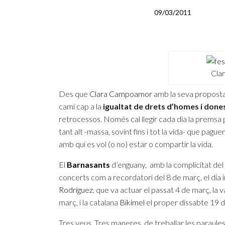
09/03/2011
Cla
Des que
Clara Campoamor
amb la seva propost
camí cap a la
igualtat de drets d’homes i done
retrocessos. Només cal llegir cada dia la premsa 
tant alt -massa, sovint fins i tot la vida- que pag
amb qui es vol (o no) estar o compartir la vida.
El
Barnasants
d’enguany, amb la complicitat del
concerts com a recordatori del 8 de març, el dia i
Rodríguez
, que va actuar el passat 4 de març, la 
març, i la catalana
Bikimel
el proper dissabte 19 
Tres veus. Tres maneres de treballar les paraules.