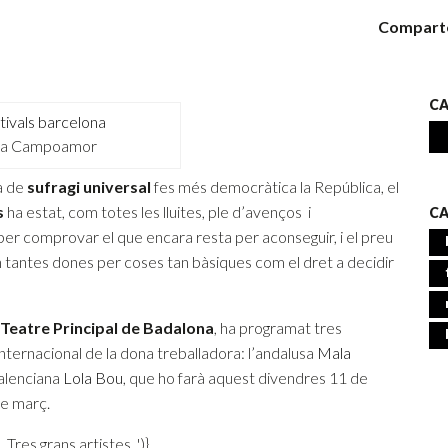
Compart
CA
ra Campoamor
a de
sufragi universal
fes més democràtica la República, el
s
ha estat, com totes les lluites, ple d’avenços i
CA
per comprovar el que encara resta per aconseguir, i el preu
uen tantes dones per coses tan bàsiques com el dret a decidir
Teatre Principal de Badalona
, ha programat tres
nternacional de la dona treballadora: l’andalusa
Mala
valenciana
Lola Bou
, que ho farà aquest divendres 11 de
de març.
 Tres grans artistes.
')}