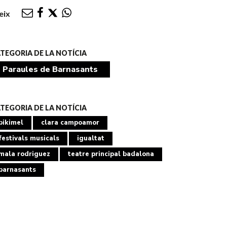
eix
TEGORIA DE LA NOTÍCIA
Paraules de Barnasants
TEGORIA DE LA NOTÍCIA
bikimel
clara campoamor
festivals musicals
igualtat
mala rodriguez
teatre principal badalona
barnasants