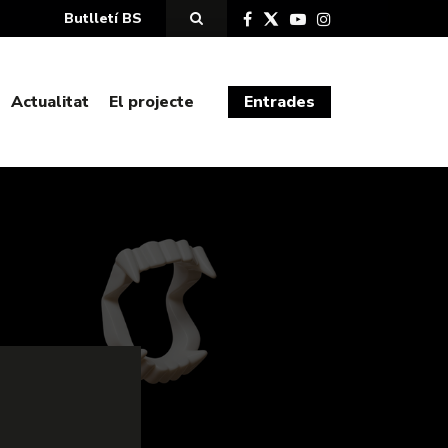
Butlletí BS
Actualitat
El projecte
Entrades