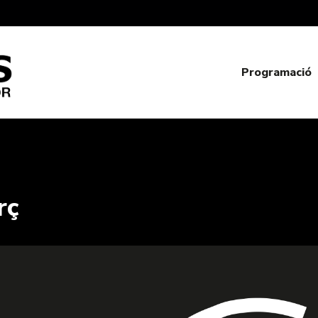
Programació
rç