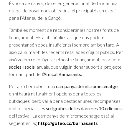
És hora de canvis, de relleu generacional, de tancar una
etapa, de posar nous objectius: el principal és un espai
per a l’Ateneu de la Cançó.
També és moment de reconsiderar les nostres fonts de
finançament. Els ajuts públics als que ens podem
presentar són pocs, insuficients i sempre arriben tard. A
això cal sumar-hi les recents retallades d’ajuts públics. Per
això volem reconfigurar el nostre finançament: busquem
sòcies i socis
, anuals, que vulguin donar suport al projecte
formant part de
l’Amical Barnasants.
Per això hem obert una
campanya de micromecenatge
,
on hi haurà naturalment opcions per a totes les
butxaques, però val la pena destacar unes recompenses
molt especials: les
serigrafies de les darreres 10 edicions
del festival. La campanya de micromecenatge està al
següent enllaç
http://goteo.cc/barnasants