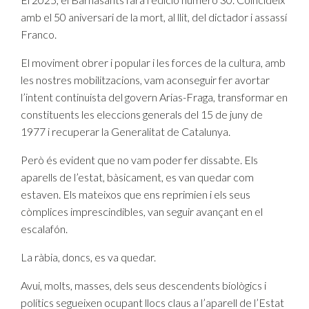
amb el 50 aniversari de la mort, al llit, del dictador i assassí
Franco.
El moviment obrer i popular i les forces de la cultura, amb
les nostres mobilitzacions, vam aconseguir fer avortar
l’intent continuista del govern Arias-Fraga, transformar en
constituents les eleccions generals del 15 de juny de
1977 i recuperar la Generalitat de Catalunya.
Però és evident que no vam poder fer dissabte. Els
aparells de l’estat, bàsicament, es van quedar com
estaven. Els mateixos que ens reprimien i els seus
còmplices imprescindibles, van seguir avançant en el
escalafón.
La ràbia, doncs, es va quedar.
Avui, molts, masses, dels seus descendents biològics i
polítics segueixen ocupant llocs claus a l’aparell de l’Estat