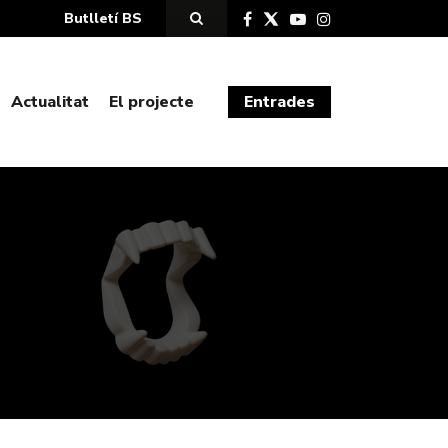
Butlletí BS
Actualitat
El projecte
Entrades