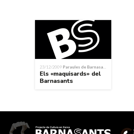
23/12/2009
Paraules de Barnasants
Els «maquisards» del
Barnasants