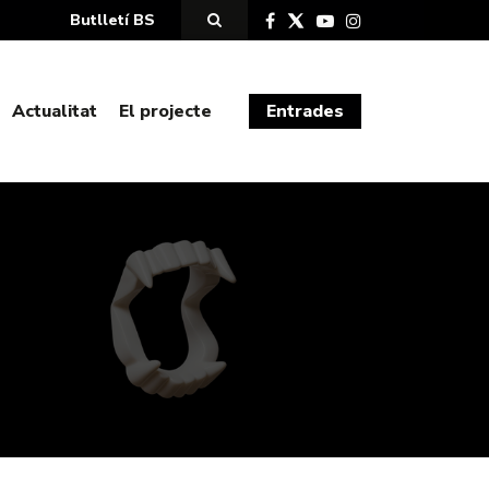
Butlletí BS
Actualitat
El projecte
Entrades