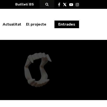
Butlletí BS
Actualitat
El projecte
Entrades