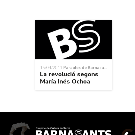
15/04/2011
Paraules de Barnasants
La revolució segons
María Inés Ochoa