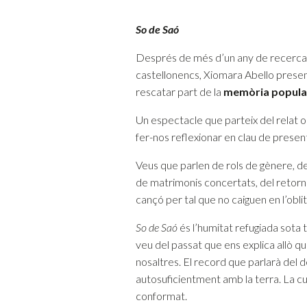
So de Saó
Després de més d’un any de recerca e
castellonencs, Xiomara Abello prese
rescatar part de la
memòria popular
Un espectacle que parteix del relat or
fer-nos reflexionar en clau de present
Veus que parlen de rols de gènere, de l
de matrimonis concertats, del retorn 
cançó per tal que no caiguen en l’obl
So de Saó
és l’humitat refugiada sota 
veu del passat que ens explica allò qu
nosaltres. El record que parlarà del d
autosuficientment amb la terra. La cus
conformat.