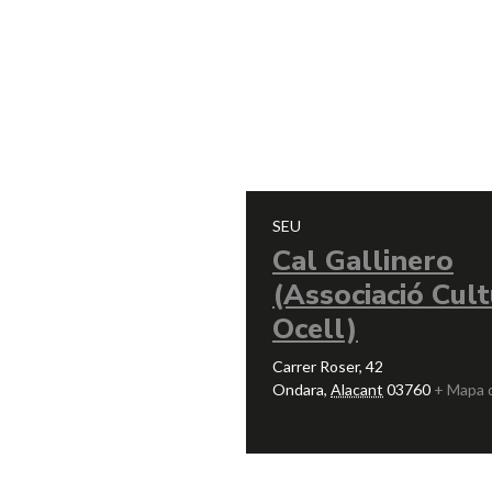
SEU
Cal Gallinero
(Associació Cult
Ocell)
Carrer Roser, 42
Ondara
,
Alacant
03760
+ Mapa 