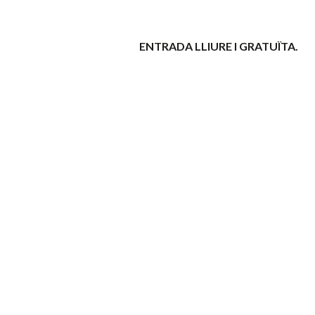
ENTRADA LLIURE I GRATUÏTA.