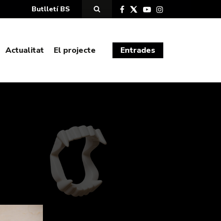
Butlletí BS
Actualitat
El projecte
Entrades