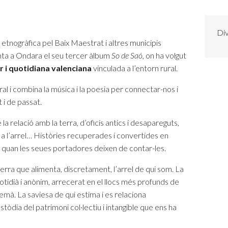
Div
tnogràfica pel Baix Maestrat i altres municipis
nta a Ondara el seu tercer àlbum
So de Saó
, on ha volgut
 i quotidiana valenciana
vinculada a l’entorn rural.
al i combina la música i la poesia per connectar-nos i
 i de passat.
a relació amb la terra, d’oficis antics i desapareguts,
a l’arrel… Històries recuperades i convertides en
it quan les seues portadores deixen de contar-les.
terra que alimenta, discretament, l’arrel de qui som. La
otidià i anònim, arrecerat en el llocs més profunds de
emà. La saviesa de qui estima i es relaciona
tòdia del patrimoni col·lectiu i intangible que ens ha