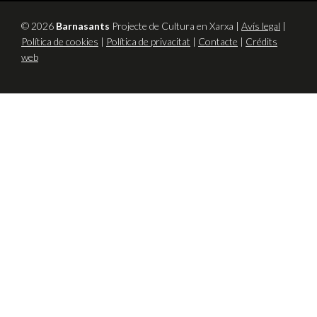
© 2026
Barnasants
Projecte de Cultura en Xarxa |
Avís legal
|
Política de cookies
|
Política de privacitat
|
Contacte
|
Crédits
web