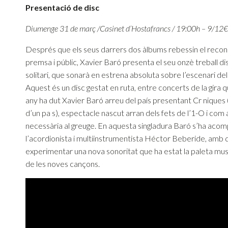
Presentació de disc
Diumenge 31 de març /Casinet d’Hostafrancs / 19:00h – 9/12€
Després que els seus darrers dos àlbums rebessin el reco
premsa i públic, Xavier Baró presenta el seu onzè treball di
solitari, que sonarà en estrena absoluta sobre l’escenari de
Aquest és un disc gestat en ruta, entre concerts de la gira qu
any ha dut Xavier Baró arreu del país presentant Cr nique
d’un pa s), espectacle nascut arran dels fets de l’1-O i com
necessària al greuge. En aquesta singladura Baró s’ha aco
l’acordionista i multiinstrumentista Héctor Beberide, amb 
experimentar una nova sonoritat que ha estat la paleta musi
de les noves cançons.