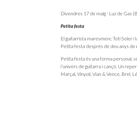
Divendres 17 de maig · Luz de Gas (B
Petita festa
El guitarrista maresmenc Toti Soler
Petita festa després de deu anys de m
Petita festa és una forma personal, s
l’univers de guitarra i cançó. Un rep
Marçal, Vinyoli, Vian & Vence, Brel, L