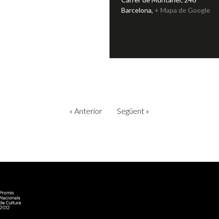
Barcelona
,
+ Mapa de Google
«
Anterior
Següent
»