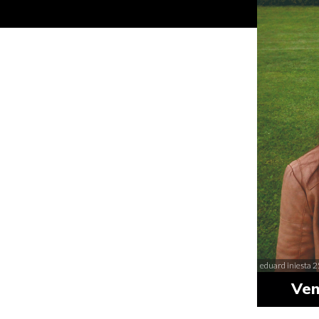
eduard iniesta 2
Ven