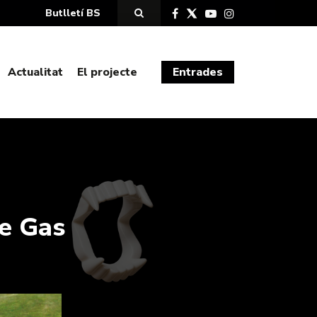
Butlletí BS
Actualitat
El projecte
Entrades
e Gas