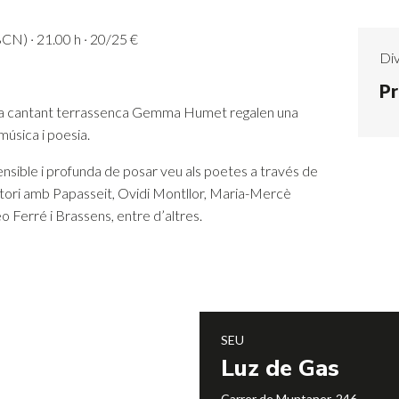
CN) · 21.00 h · 20/25 €
Div
Pr
 i la cantant terrassenca Gemma Humet regalen una
úsica i poesia.
ensible i profunda de posar veu als poetes a través de
ertori amb Papasseit, Ovidi Montllor, Maria-Mercè
éo Ferré i Brassens, entre d’altres.
SEU
Luz de Gas
Carrer de Muntaner, 246