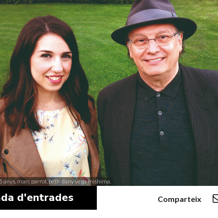
5 anys. marc parrot. beth. dany vega mishima.
da d'entrades
Comparteix