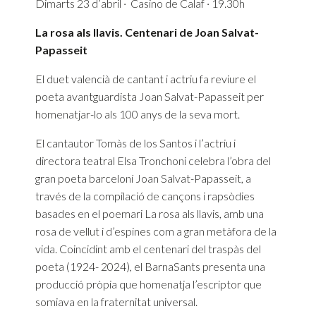
Dimarts 23 d’abril · Casino de Calaf · 19.30h
La rosa als llavis. Centenari de Joan Salvat-
Papasseit
El duet valencià de cantant i actriu fa reviure el
poeta avantguardista Joan Salvat-Papasseit per
homenatjar-lo als 100 anys de la seva mort.
El cantautor Tomàs de los Santos i l’actriu i
directora teatral Elsa Tronchoni celebra l’obra del
gran poeta barceloní Joan Salvat-Papasseit, a
través de la compilació de cançons i rapsòdies
basades en el poemari La rosa als llavis, amb una
rosa de vellut i d’espines com a gran metàfora de la
vida. Coincidint amb el centenari del traspàs del
poeta (1924- 2024), el BarnaSants presenta una
producció pròpia que homenatja l’escriptor que
somiava en la fraternitat universal.